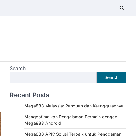
Search
Search
Recent Posts
Mega888 Malaysia: Panduan dan Keunggulannya
Mengoptimalkan Pengalaman Bermain dengan
Mega888 Android
Mega888 APK: Solusi Terbaik untuk Penggemar