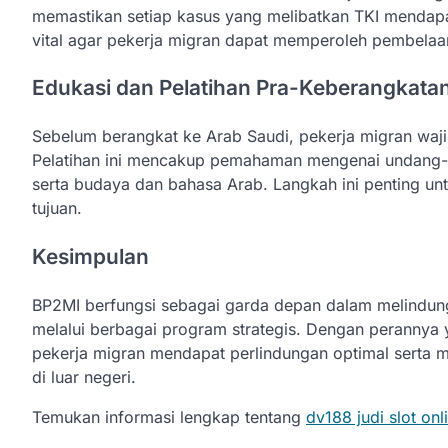
memastikan setiap kasus yang melibatkan TKI menda
vital agar pekerja migran dapat memperoleh pembelaan
Edukasi dan Pelatihan Pra-Keberangkata
Sebelum berangkat ke Arab Saudi, pekerja migran waji
Pelatihan ini mencakup pemahaman mengenai undang-u
serta budaya dan bahasa Arab. Langkah ini penting u
tujuan.
Kesimpulan
BP2MI berfungsi sebagai garda depan dalam melindun
melalui berbagai program strategis. Dengan perannya
pekerja migran mendapat perlindungan optimal serta 
di luar negeri.
Temukan informasi lengkap tentang
dv188 judi slot onl