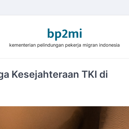
bp2mi
kementerian pelindungan pekerja migran indonesia
a Kesejahteraan TKI di