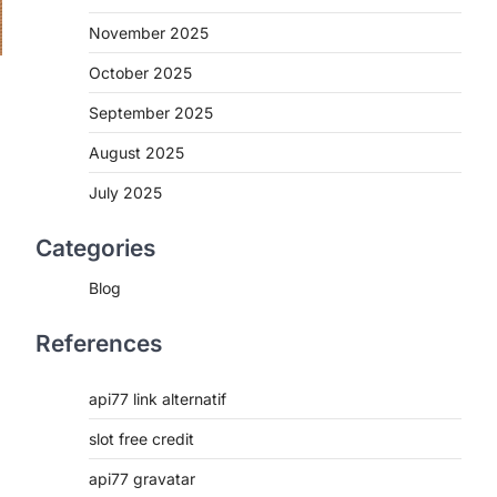
November 2025
October 2025
September 2025
August 2025
July 2025
Categories
Blog
References
api77 link alternatif
slot free credit
api77 gravatar