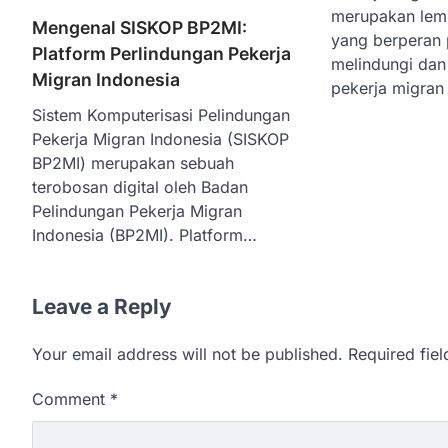
merupakan lem
Mengenal SISKOP BP2MI:
yang berperan 
Platform Perlindungan Pekerja
melindungi dan 
Migran Indonesia
pekerja migran
Sistem Komputerisasi Pelindungan
Pekerja Migran Indonesia (SISKOP
BP2MI) merupakan sebuah
terobosan digital oleh Badan
Pelindungan Pekerja Migran
Indonesia (BP2MI). Platform…
Leave a Reply
Your email address will not be published.
Required fie
Comment
*