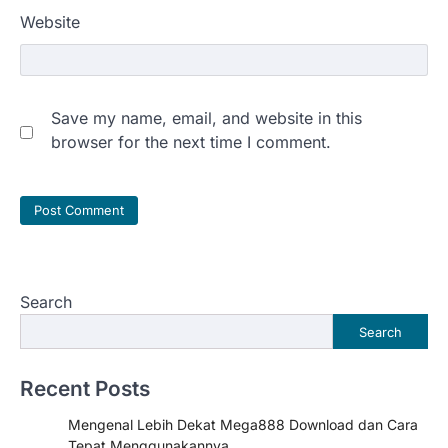
Website
Save my name, email, and website in this
browser for the next time I comment.
Search
Search
Recent Posts
Mengenal Lebih Dekat Mega888 Download dan Cara
Tepat Menggunakannya