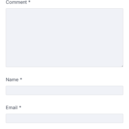
Comment
*
Name
*
Email
*