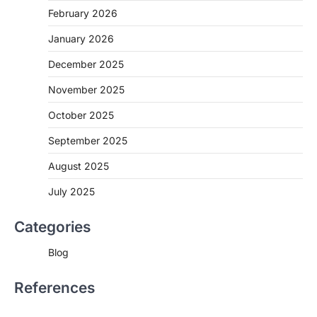
February 2026
January 2026
December 2025
November 2025
October 2025
September 2025
August 2025
July 2025
Categories
Blog
References