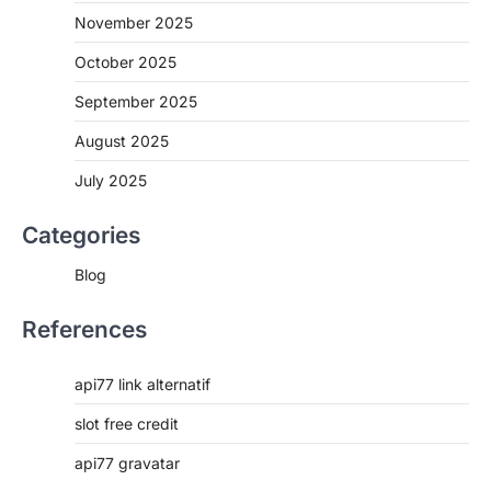
November 2025
October 2025
September 2025
August 2025
July 2025
Categories
Blog
References
api77 link alternatif
slot free credit
api77 gravatar