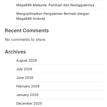
Mega888 Malaysia: Panduan dan Keunggulannya
Mengoptimalkan Pengalaman Bermain dengan
Mega888 Android
Recent Comments
No comments to show.
Archives
August 2026
July 2026
June 2026
February 2026
January 2026
December 2025