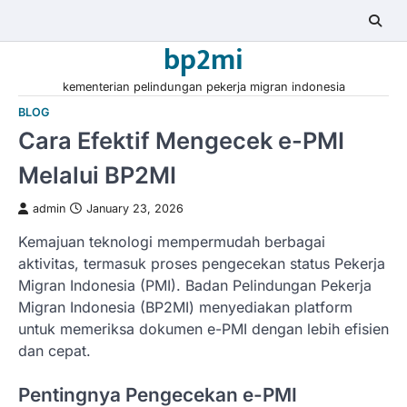
Skip
to
bp2mi
content
kementerian pelindungan pekerja migran indonesia
BLOG
Cara Efektif Mengecek e-PMI
Melalui BP2MI
admin
January 23, 2026
Kemajuan teknologi mempermudah berbagai
aktivitas, termasuk proses pengecekan status Pekerja
Migran Indonesia (PMI). Badan Pelindungan Pekerja
Migran Indonesia (BP2MI) menyediakan platform
untuk memeriksa dokumen e-PMI dengan lebih efisien
dan cepat.
Pentingnya Pengecekan e-PMI