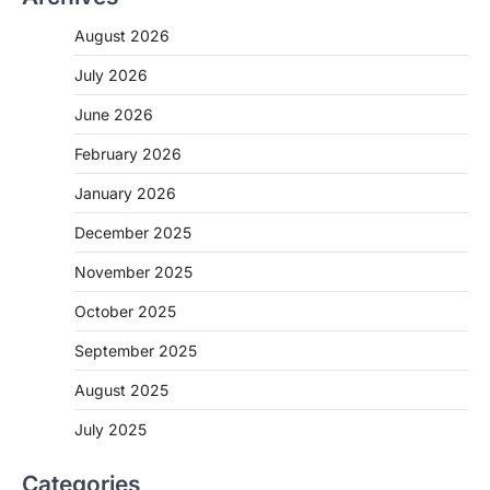
August 2026
July 2026
June 2026
February 2026
January 2026
December 2025
November 2025
October 2025
September 2025
August 2025
July 2025
Categories