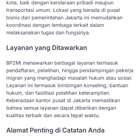
kota, baik dengan kendaraan pribadi maupun
transportasi umum. Lokasi yang berada di pusat
bisnis dan pemerintahan Jakarta ini memudahkan
koordinasi dengan lembaga terkait dalam
melaksanakan tugas dan fungsinya.
Layanan yang Ditawarkan
BP2MI menawarkan berbagai layanan termasuk
pendaftaran, pelatihan, hingga pendampingan pekerja
migran yang menghadapi masalah hukum atau sosial.
Layanan ini termasuk bimbingan konseling, bantuan
hukum, dan fasilitasi pelatihan keterampilan.
Keberadaan kantor pusat di Jakarta memastikan
bahwa semua layanan dapat diberikan dengan
kualitas terbaik dan secara tepat waktu.
Alamat Penting di Catatan Anda