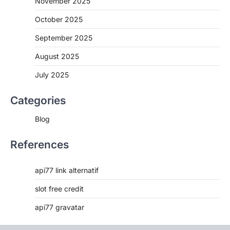
November 2025
October 2025
September 2025
August 2025
July 2025
Categories
Blog
References
api77 link alternatif
slot free credit
api77 gravatar