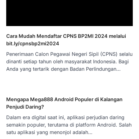
Cara Mudah Mendaftar CPNS BP2MI 2024 melalui
bit.ly/cpnsbp2mi2024
Penerimaan Calon Pegawai Negeri Sipil (CPNS) selalu
dinanti setiap tahun oleh masyarakat Indonesia. Bagi
Anda yang tertarik dengan Badan Perlindungan…
Mengapa Mega888 Android Populer di Kalangan
Penjudi Daring?
Dalam era digital saat ini, aplikasi perjudian daring
semakin populer, terutama di platform Android. Salah
satu aplikasi yang menonjol adalah…