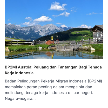
BP2MI Austria: Peluang dan Tantangan Bagi Tenaga
Kerja Indonesia
Badan Pelindungan Pekerja Migran Indonesia (BP2MI)
memainkan peran penting dalam mengelola dan
melindungi tenaga kerja Indonesia di luar negeri.
Negara-negara…