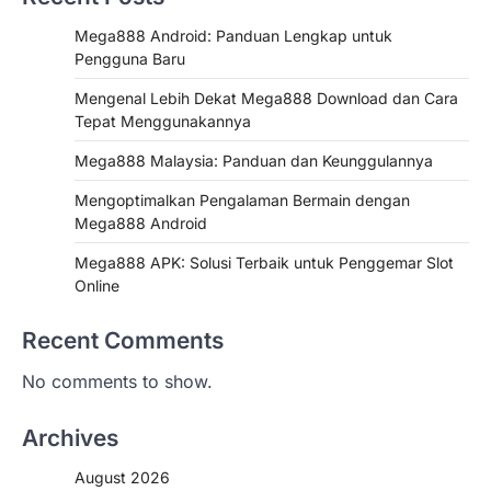
Mega888 Android: Panduan Lengkap untuk
Pengguna Baru
Mengenal Lebih Dekat Mega888 Download dan Cara
Tepat Menggunakannya
Mega888 Malaysia: Panduan dan Keunggulannya
Mengoptimalkan Pengalaman Bermain dengan
Mega888 Android
Mega888 APK: Solusi Terbaik untuk Penggemar Slot
Online
Recent Comments
No comments to show.
Archives
August 2026