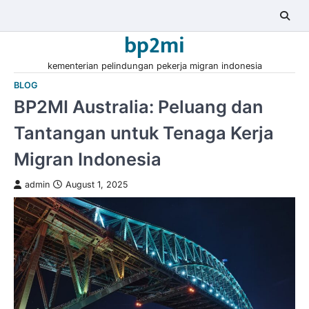
Skip
to
bp2mi
content
kementerian pelindungan pekerja migran indonesia
BLOG
BP2MI Australia: Peluang dan
Tantangan untuk Tenaga Kerja
Migran Indonesia
admin
August 1, 2025