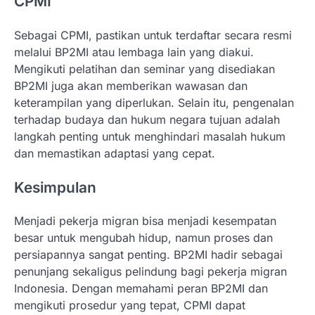
CPMI
Sebagai CPMI, pastikan untuk terdaftar secara resmi
melalui BP2MI atau lembaga lain yang diakui.
Mengikuti pelatihan dan seminar yang disediakan
BP2MI juga akan memberikan wawasan dan
keterampilan yang diperlukan. Selain itu, pengenalan
terhadap budaya dan hukum negara tujuan adalah
langkah penting untuk menghindari masalah hukum
dan memastikan adaptasi yang cepat.
Kesimpulan
Menjadi pekerja migran bisa menjadi kesempatan
besar untuk mengubah hidup, namun proses dan
persiapannya sangat penting. BP2MI hadir sebagai
penunjang sekaligus pelindung bagi pekerja migran
Indonesia. Dengan memahami peran BP2MI dan
mengikuti prosedur yang tepat, CPMI dapat