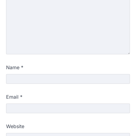
Name
*
Email
*
Website