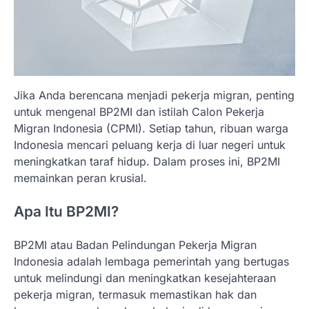
Jika Anda berencana menjadi pekerja migran, penting
untuk mengenal BP2MI dan istilah Calon Pekerja
Migran Indonesia (CPMI). Setiap tahun, ribuan warga
Indonesia mencari peluang kerja di luar negeri untuk
meningkatkan taraf hidup. Dalam proses ini, BP2MI
memainkan peran krusial.
Apa Itu BP2MI?
BP2MI atau Badan Pelindungan Pekerja Migran
Indonesia adalah lembaga pemerintah yang bertugas
untuk melindungi dan meningkatkan kesejahteraan
pekerja migran, termasuk memastikan hak dan