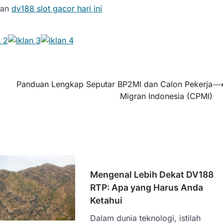
an
dv188 slot gacor hari ini
Panduan Lengkap Seputar BP2MI dan Calon Pekerja
Migran Indonesia (CPMI)
Mengenal Lebih Dekat DV188
RTP: Apa yang Harus Anda
Ketahui
Dalam dunia teknologi, istilah