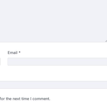
Email
*
for the next time I comment.