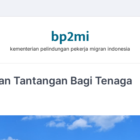
bp2mi
kementerian pelindungan pekerja migran indonesia
dan Tantangan Bagi Tenaga