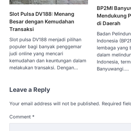
BP2MI Banyu
Slot Pulsa DV188: Menang
Mendukung P
Besar dengan Kemudahan
di Daerah
Transaksi
Badan Pelindun
Slot pulsa DV188 menjadi pilihan
Indonesia (BP2
populer bagi banyak penggemar
lembaga yang b
judi online yang mencari
dalam melindun
kemudahan dan keuntungan dalam
Indonesia, ter
melakukan transaksi. Dengan…
Banyuwangi.…
Leave a Reply
Your email address will not be published.
Required fie
Comment
*