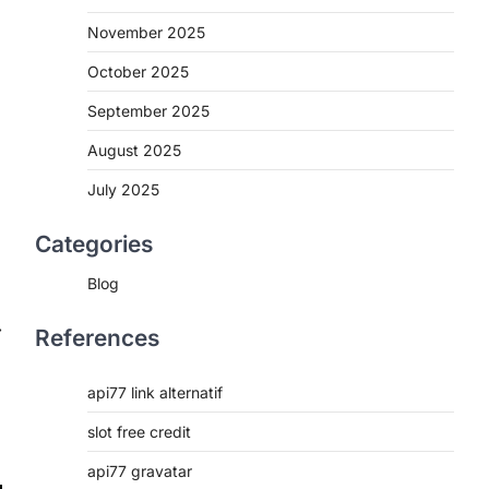
November 2025
October 2025
September 2025
August 2025
July 2025
Categories
Blog
⟶
References
api77 link alternatif
slot free credit
api77 gravatar