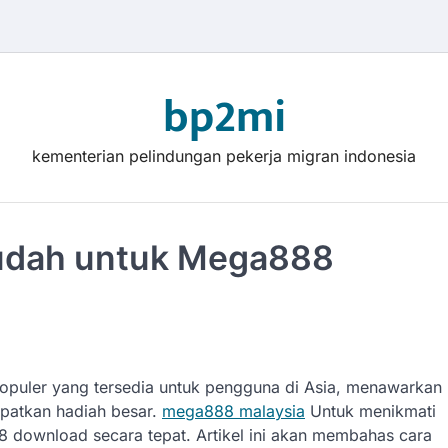
bp2mi
kementerian pelindungan pekerja migran indonesia
udah untuk Mega888
populer yang tersedia untuk pengguna di Asia, menawarkan
patkan hadiah besar.
mega888 malaysia
Untuk menikmati
8 download secara tepat. Artikel ini akan membahas cara