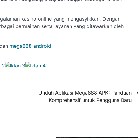
galaman kasino online yang mengasyikkan. Dengan
rbagai permainan serta layanan yang ditawarkan oleh
dan
mega888 android
Unduh Aplikasi Mega888 APK: Panduan
Komprehensif untuk Pengguna Baru