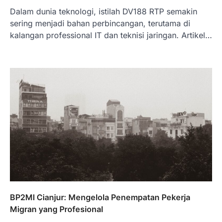
Dalam dunia teknologi, istilah DV188 RTP semakin
sering menjadi bahan perbincangan, terutama di
kalangan professional IT dan teknisi jaringan. Artikel…
BP2MI Cianjur: Mengelola Penempatan Pekerja
Migran yang Profesional