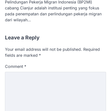
Pelindungan Pekerja Migran Indonesia (BP2MI)
cabang Cianjur adalah institusi penting yang fokus
pada penempatan dan perlindungan pekerja migran
dari wilayah…
Leave a Reply
Your email address will not be published.
Required
fields are marked
*
Comment
*