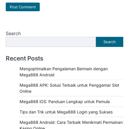
Search
Search
Recent Posts
Mengoptimalkan Pengalaman Bermain dengan
Mega888 Android
Mega888 APK: Solusi Terbaik untuk Penggemar Slot
Online
Mega888 iOS: Panduan Lengkap untuk Pemula
Tips dan Trik untuk Mega888 Login yang Sukses
Mega888 Android: Cara Terbaik Menikmati Permainan
Kasino Online