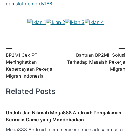
dan
slot demo dv188
Post
⟵
⟶
BP2MI Cek PT:
Bantuan BP2MI: Solusi
navigation
Meningkatkan
Terhadap Masalah Pekerja
Kepercayaan Pekerja
Migran
Migran Indonesia
Related Posts
Unduh dan Nikmati Mega888 Android: Pengalaman
Bermain Game yang Mendebarkan
Mega888 Android telah menjelma menjadi salah satu