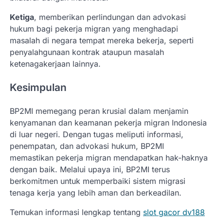
Ketiga
, memberikan perlindungan dan advokasi
hukum bagi pekerja migran yang menghadapi
masalah di negara tempat mereka bekerja, seperti
penyalahgunaan kontrak ataupun masalah
ketenagakerjaan lainnya.
Kesimpulan
BP2MI memegang peran krusial dalam menjamin
kenyamanan dan keamanan pekerja migran Indonesia
di luar negeri. Dengan tugas meliputi informasi,
penempatan, dan advokasi hukum, BP2MI
memastikan pekerja migran mendapatkan hak-haknya
dengan baik. Melalui upaya ini, BP2MI terus
berkomitmen untuk memperbaiki sistem migrasi
tenaga kerja yang lebih aman dan berkeadilan.
Temukan informasi lengkap tentang
slot gacor dv188