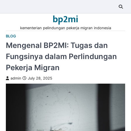
Skip
to
bp2mi
content
kementerian pelindungan pekerja migran indonesia
BLOG
Mengenal BP2MI: Tugas dan
Fungsinya dalam Perlindungan
Pekerja Migran
admin
July 28, 2025