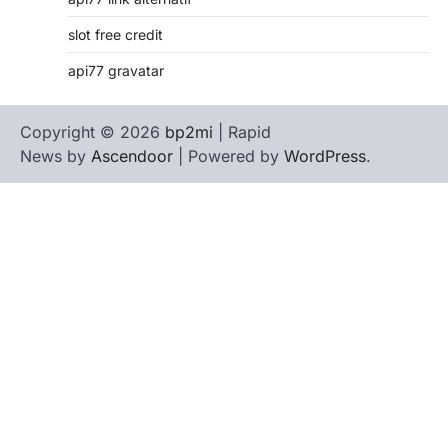
slot free credit
api77 gravatar
Copyright © 2026
bp2mi
| Rapid
News by
Ascendoor
| Powered by
WordPress
.