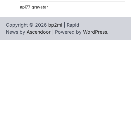
api77 gravatar
Copyright © 2026
bp2mi
| Rapid
News by
Ascendoor
| Powered by
WordPress
.