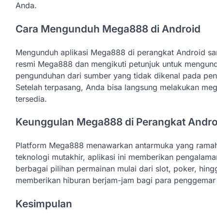
Anda.
Cara Mengunduh Mega888 di Android
Mengunduh aplikasi Mega888 di perangkat Android sa
resmi Mega888 dan mengikuti petunjuk untuk mengund
pengunduhan dari sumber yang tidak dikenal pada pen
Setelah terpasang, Anda bisa langsung melakukan meg
tersedia.
Keunggulan Mega888 di Perangkat Andro
Platform Mega888 menawarkan antarmuka yang ramah
teknologi mutakhir, aplikasi ini memberikan pengalama
berbagai pilihan permainan mulai dari slot, poker, hin
memberikan hiburan berjam-jam bagi para penggemar k
Kesimpulan