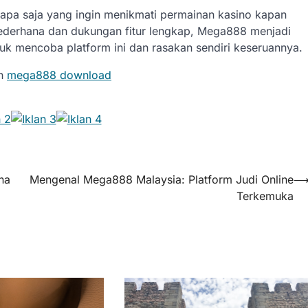
iapa saja yang ingin menikmati permainan kasino kapan
ederhana dan dukungan fitur lengkap, Mega888 menjadi
uk mencoba platform ini dan rasakan sendiri keseruannya.
n
mega888 download
na
Mengenal Mega888 Malaysia: Platform Judi Online
Terkemuka