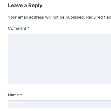
Leave a Reply
Your email address will not be published.
Required fie
Comment
*
Name
*