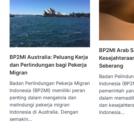
BP2MI Arab S
BP2MI Australia: Peluang Kerja
Kesejahteraan
dan Perlindungan bagi Pekerja
Seberang
Migran
Badan Pelindun
Badan Perlindungan Pekerja Migran
Indonesia (BP2
Indonesia (BP2MI) memiliki peran
pemerintah yan
penting dalam mengelola dan
dalam memasti
melindungi pekerja migran
dan kesejahter
Indonesia di Australia. Dengan
Indonesia…
semakin…