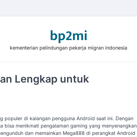
bp2mi
kementerian pelindungan pekerja migran indonesia
an Lengkap untuk
g populer di kalangan pengguna Android saat ini. Dengan
na bisa menikmati pengalaman gaming yang menyenangkan
 mengunduh dan memainkan Mega888 di perangkat Android