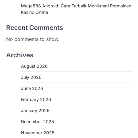
Mega888 Android: Cara Terbaik Menikmati Permainan
Kasino Online
Recent Comments
No comments to show.
Archives
August 2026
July 2026
June 2026
February 2026
January 2026
December 2025
November 2025