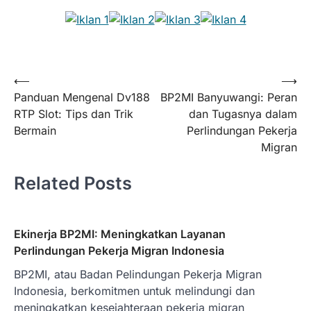
Post
⟵
⟶
Panduan Mengenal Dv188
BP2MI Banyuwangi: Peran
navigation
RTP Slot: Tips dan Trik
dan Tugasnya dalam
Bermain
Perlindungan Pekerja
Migran
Related Posts
Ekinerja BP2MI: Meningkatkan Layanan
Perlindungan Pekerja Migran Indonesia
BP2MI, atau Badan Pelindungan Pekerja Migran
Indonesia, berkomitmen untuk melindungi dan
meningkatkan kesejahteraan pekerja migran