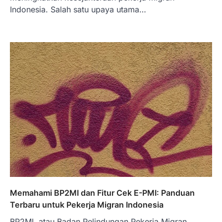
Indonesia. Salah satu upaya utama…
Memahami BP2MI dan Fitur Cek E-PMI: Panduan
Terbaru untuk Pekerja Migran Indonesia
BP2MI, atau Badan Pelindungan Pekerja Migran