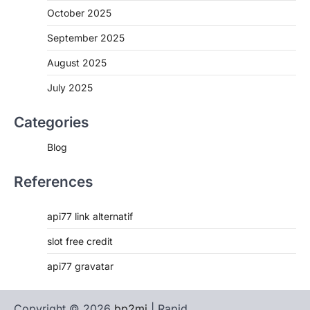
October 2025
September 2025
August 2025
July 2025
Categories
Blog
References
api77 link alternatif
slot free credit
api77 gravatar
Copyright © 2026
bp2mi
| Rapid