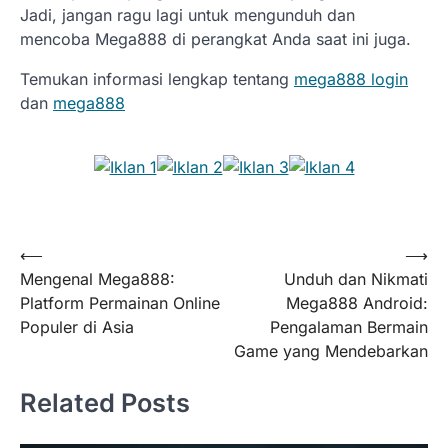
Jadi, jangan ragu lagi untuk mengunduh dan
mencoba Mega888 di perangkat Anda saat ini juga.
Temukan informasi lengkap tentang
mega888 login
dan
mega888
Post
⟵
⟶
Mengenal Mega888:
Unduh dan Nikmati
navigation
Platform Permainan Online
Mega888 Android:
Populer di Asia
Pengalaman Bermain
Game yang Mendebarkan
Related Posts