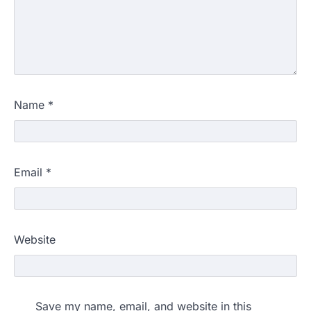
Name
*
Email
*
Website
Save my name, email, and website in this