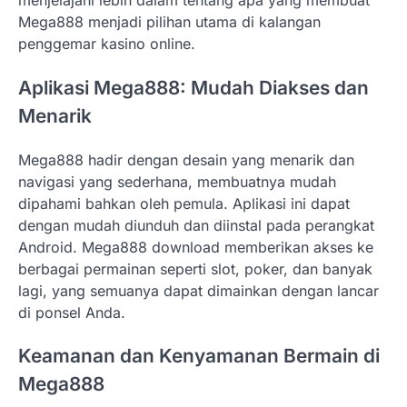
menjelajahi lebih dalam tentang apa yang membuat
Mega888 menjadi pilihan utama di kalangan
penggemar kasino online.
Aplikasi Mega888: Mudah Diakses dan
Menarik
Mega888 hadir dengan desain yang menarik dan
navigasi yang sederhana, membuatnya mudah
dipahami bahkan oleh pemula. Aplikasi ini dapat
dengan mudah diunduh dan diinstal pada perangkat
Android. Mega888 download memberikan akses ke
berbagai permainan seperti slot, poker, dan banyak
lagi, yang semuanya dapat dimainkan dengan lancar
di ponsel Anda.
Keamanan dan Kenyamanan Bermain di
Mega888