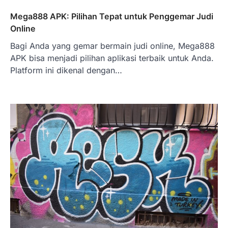
Mega888 APK: Pilihan Tepat untuk Penggemar Judi
Online
Bagi Anda yang gemar bermain judi online, Mega888
APK bisa menjadi pilihan aplikasi terbaik untuk Anda.
Platform ini dikenal dengan…