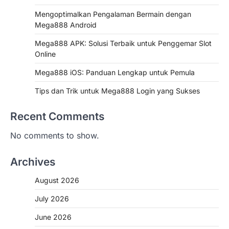
Mengoptimalkan Pengalaman Bermain dengan
Mega888 Android
Mega888 APK: Solusi Terbaik untuk Penggemar Slot
Online
Mega888 iOS: Panduan Lengkap untuk Pemula
Tips dan Trik untuk Mega888 Login yang Sukses
Recent Comments
No comments to show.
Archives
August 2026
July 2026
June 2026