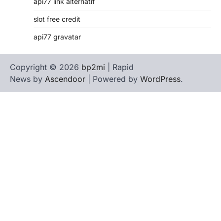
api77 link alternatif
slot free credit
api77 gravatar
Copyright © 2026
bp2mi
| Rapid
News by
Ascendoor
| Powered by
WordPress
.