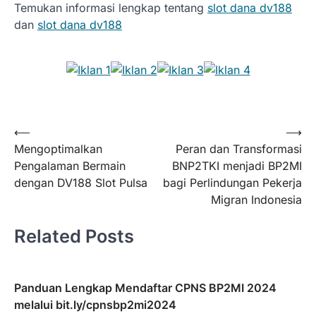
Temukan informasi lengkap tentang
slot dana dv188
dan
slot dana dv188
Post
⟵
⟶
Mengoptimalkan
Peran dan Transformasi
navigation
Pengalaman Bermain
BNP2TKI menjadi BP2MI
dengan DV188 Slot Pulsa
bagi Perlindungan Pekerja
Migran Indonesia
Related Posts
Panduan Lengkap Mendaftar CPNS BP2MI 2024
melalui bit.ly/cpnsbp2mi2024