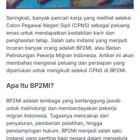
Seringkali, banyak pencari kerja yang melihat seleksi
Calon Pegawai Negeri Sipil (CPNS) sebagai peluang
emas untuk mendapatkan kestabilan karir dan
penghasilan tetap. Salah satu instansi yang menjadi
incaran banyak orang adalah BP2MI, atau Badan
Pelindungan Pekerja Migran Indonesia. Artikel ini akan
membahas mengenai peluang dan persiapan yang
diperlukan untuk mengikuti seleksi CPNS di BP2MI.
Apa Itu BP2MI?
BP2MI adalah lembaga yang bertanggung jawab
untuk melindungi dan memberdayakan pekerja
migran Indonesia. Tugasnya mencakup dari
penyaluran, pemberian pelatihan, hingga
pendampingan hukum. BP2MI menjadi salah satu
instansi yang penting bagi negara dalam mengelola