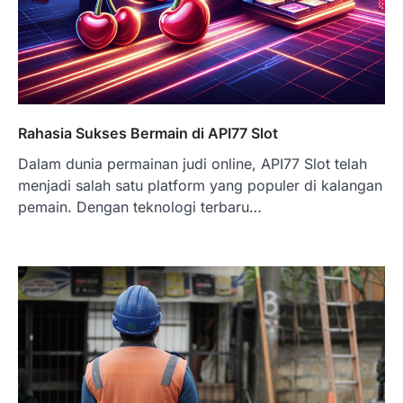
Rahasia Sukses Bermain di API77 Slot
Dalam dunia permainan judi online, API77 Slot telah
menjadi salah satu platform yang populer di kalangan
pemain. Dengan teknologi terbaru…