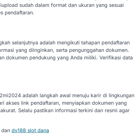
iupload sudah dalam format dan ukuran yang sesuai
s pendaftaran.
kah selanjutnya adalah mengikuti tahapan pendaftaran
 formasi yang diinginkan, serta pengunggahan dokumen.
gan dokumen pendukung yang Anda miliki. Verifikasi data
2mi2024 adalah langkah awal menuju karir di lingkungan
ari akses link pendaftaran, menyiapkan dokumen yang
kurat. Selalu pastikan informasi terkini dan resmi agar
dan
dv188 slot dana