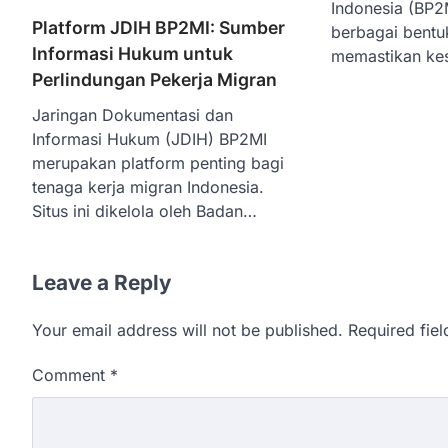
Indonesia (BP
Platform JDIH BP2MI: Sumber
berbagai bentu
Informasi Hukum untuk
memastikan ke
Perlindungan Pekerja Migran
Jaringan Dokumentasi dan
Informasi Hukum (JDIH) BP2MI
merupakan platform penting bagi
tenaga kerja migran Indonesia.
Situs ini dikelola oleh Badan…
Leave a Reply
Your email address will not be published.
Required fie
Comment
*