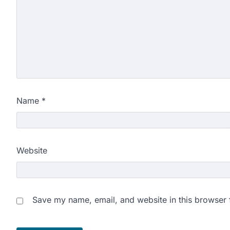
Name
*
Website
Save my name, email, and website in this browser 