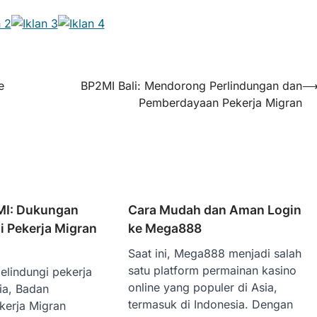
e
BP2MI Bali: Mendorong Perlindungan dan
Pemberdayaan Pekerja Migran
MI: Dukungan
Cara Mudah dan Aman Login
i Pekerja Migran
ke Mega888
Saat ini, Mega888 menjadi salah
satu platform permainan kasino
lindungi pekerja
online yang populer di Asia,
ia, Badan
termasuk di Indonesia. Dengan
kerja Migran