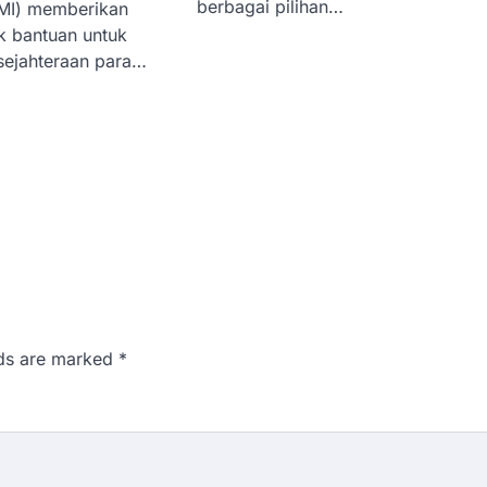
berbagai pilihan…
2MI) memberikan
k bantuan untuk
sejahteraan para…
lds are marked
*