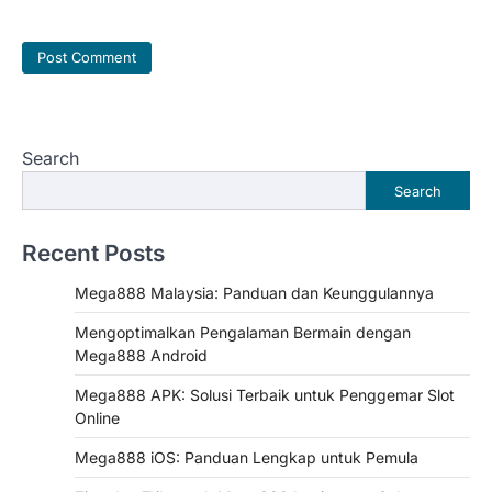
Search
Search
Recent Posts
Mega888 Malaysia: Panduan dan Keunggulannya
Mengoptimalkan Pengalaman Bermain dengan
Mega888 Android
Mega888 APK: Solusi Terbaik untuk Penggemar Slot
Online
Mega888 iOS: Panduan Lengkap untuk Pemula