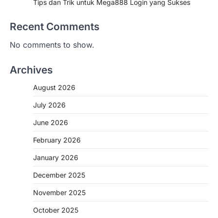
Tips dan Trik untuk Mega888 Login yang Sukses
Recent Comments
No comments to show.
Archives
August 2026
July 2026
June 2026
February 2026
January 2026
December 2025
November 2025
October 2025