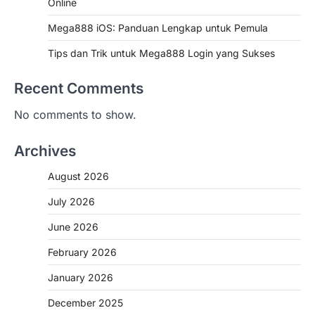
Online
Mega888 iOS: Panduan Lengkap untuk Pemula
Tips dan Trik untuk Mega888 Login yang Sukses
Recent Comments
No comments to show.
Archives
August 2026
July 2026
June 2026
February 2026
January 2026
December 2025