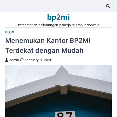
Skip
to
bp2mi
content
kementerian pelindungan pekerja migran indonesia
BLOG
Menemukan Kantor BP2MI
Terdekat dengan Mudah
admin
February 8, 2026