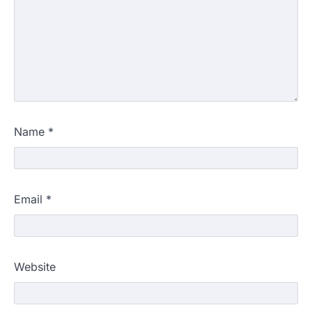
Name
*
Email
*
Website