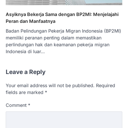
Asyiknya Bekerja Sama dengan BP2MI: Menjelajahi
Peran dan Manfaatnya
Badan Pelindungan Pekerja Migran Indonesia (BP2MI)
memiliki peranan penting dalam memastikan
perlindungan hak dan keamanan pekerja migran
Indonesia di luar…
Leave a Reply
Your email address will not be published.
Required
fields are marked
*
Comment
*