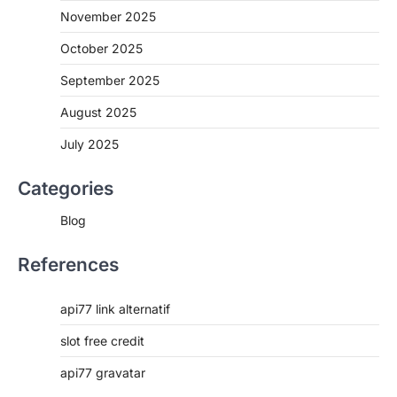
November 2025
October 2025
September 2025
August 2025
July 2025
Categories
Blog
References
api77 link alternatif
slot free credit
api77 gravatar