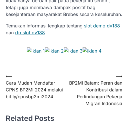
tidak hanya berdampak pada pekerja itu sendiri,
tetapi juga membawa dampak positif bagi
kesejahteraan masyarakat Brebes secara keseluruhan.
Temukan informasi lengkap tentang
slot demo dv188
dan
rtp slot dv188
Post
⟵
⟶
Cara Mudah Mendaftar
BP2MI Batam: Peran dan
navigation
CPNS BP2MI 2024 melalui
Kontribusi dalam
bit.ly/cpnsbp2mi2024
Perlindungan Pekerja
Migran Indonesia
Related Posts