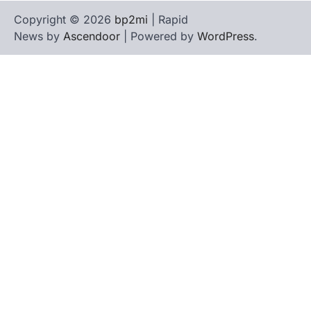
Copyright © 2026
bp2mi
| Rapid
News by
Ascendoor
| Powered by
WordPress
.