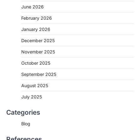
June 2026
February 2026
January 2026
December 2025
November 2025
October 2025
September 2025
August 2025
July 2025
Categories
Blog
References