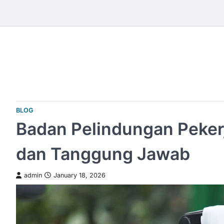
Skip
to
content
BLOG
Badan Pelindungan Pekerj
dan Tanggung Jawab
admin
January 18, 2026