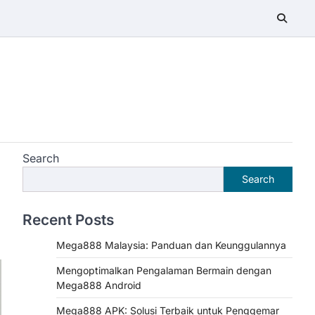
Search
Search
Recent Posts
Mega888 Malaysia: Panduan dan Keunggulannya
Mengoptimalkan Pengalaman Bermain dengan
Mega888 Android
Mega888 APK: Solusi Terbaik untuk Penggemar