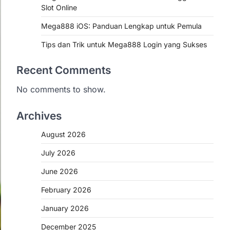
Slot Online
Mega888 iOS: Panduan Lengkap untuk Pemula
Tips dan Trik untuk Mega888 Login yang Sukses
Recent Comments
No comments to show.
Archives
August 2026
July 2026
June 2026
February 2026
January 2026
December 2025