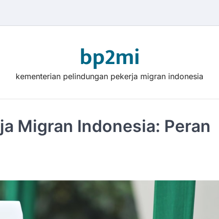
bp2mi
kementerian pelindungan pekerja migran indonesia
a Migran Indonesia: Peran