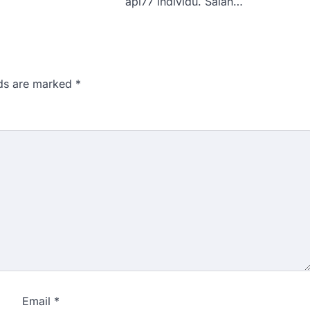
api77 individu. Salah…
lds are marked
*
Email
*