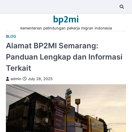
Skip
to
bp2mi
content
kementerian pelindungan pekerja migran indonesia
BLOG
Alamat BP2MI Semarang:
Panduan Lengkap dan Informasi
Terkait
admin
July 28, 2025